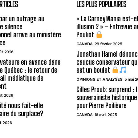
RTICLES
LES PLUS POPULAIRES
 par un outrage au
« La CarneyMania est-el
le silence
illusion ? » – Entrevue 
onnel arrive au ministère
Pouliot
ice
CANADA
28 février 2025
ût 2026
Jonathan Hamel dénonce
rvateurs en avance dans
caucus conservateur qu
de Québec : le retour de
est un boulet
ail médiatique de
OPINIONS ET ANALYSES
5 mai 
ent
Gilles Proulx surprend : 
ût 2026
souverainiste historique
ité nous fait-elle
pour Pierre Poilièvre
aire du surplace?
CANADA
16 avril 2025
t 2026