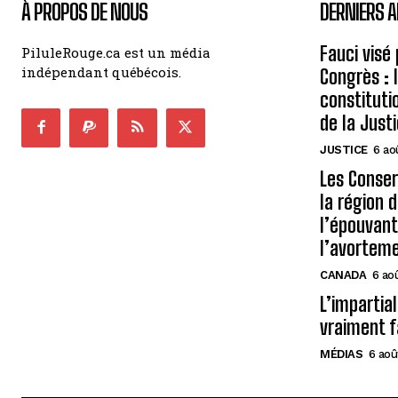
À PROPOS DE NOUS
DERNIERS A
Fauci visé
PiluleRouge.ca est un média
indépendant québécois.
Congrès : 
constituti
de la Just
JUSTICE
6 ao
Les Conse
la région 
l’épouvant
l’avortem
CANADA
6 ao
L’impartial
vraiment f
MÉDIAS
6 aoû