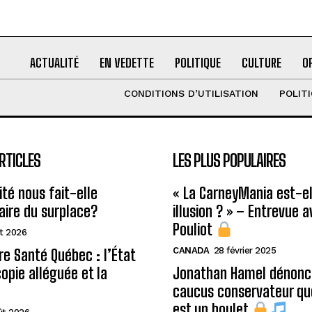
ACTUALITÉ
EN VEDETTE
POLITIQUE
CULTURE
O
CONDITIONS D’UTILISATION
POLIT
RTICLES
LES PLUS POPULAIRES
ité nous fait-elle
« La CarneyMania est-el
aire du surplace?
illusion ? » – Entrevue 
Pouliot
t 2026
CANADA
28 février 2025
re Santé Québec : l’État
copie alléguée et la
Jonathan Hamel dénonce
caucus conservateur qu
est un boulet