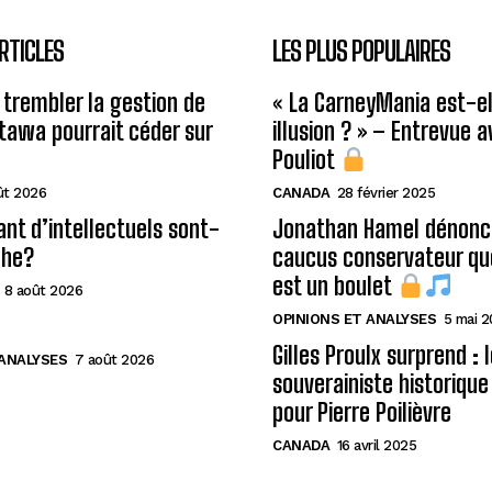
RTICLES
LES PLUS POPULAIRES
 trembler la gestion de
« La CarneyMania est-el
Ottawa pourrait céder sur
illusion ? » – Entrevue 
Pouliot
ût 2026
CANADA
28 février 2025
ant d’intellectuels sont-
Jonathan Hamel dénonce
che?
caucus conservateur qu
est un boulet
8 août 2026
OPINIONS ET ANALYSES
5 mai 
Gilles Proulx surprend : 
 ANALYSES
7 août 2026
souverainiste historique
pour Pierre Poilièvre
CANADA
16 avril 2025