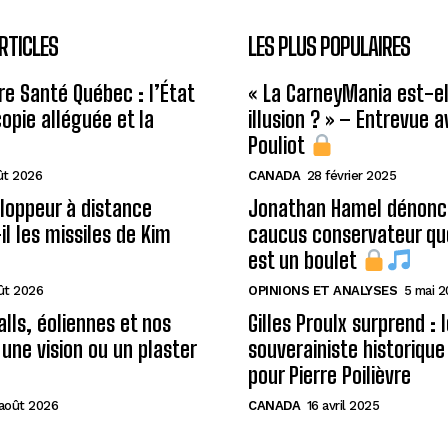
RTICLES
LES PLUS POPULAIRES
re Santé Québec : l’État
« La CarneyMania est-el
copie alléguée et la
illusion ? » – Entrevue 
Pouliot
ût 2026
CANADA
28 février 2025
loppeur à distance
Jonathan Hamel dénonce
il les missiles de Kim
caucus conservateur qu
est un boulet
ût 2026
OPINIONS ET ANALYSES
5 mai 
alls, éoliennes et nos
Gilles Proulx surprend : 
 une vision ou un plaster
souverainiste historique
pour Pierre Poilièvre
août 2026
CANADA
16 avril 2025