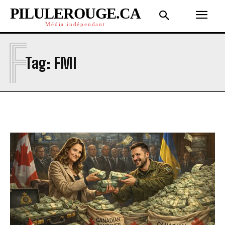
PILULEROUGE.CA
Média indépendant
F
Tag:
FMI