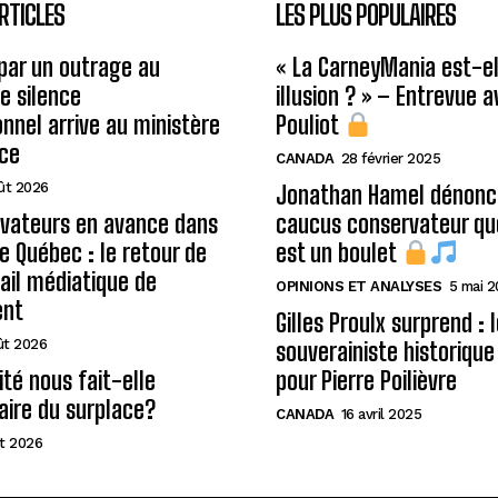
RTICLES
LES PLUS POPULAIRES
 par un outrage au
« La CarneyMania est-el
le silence
illusion ? » – Entrevue 
onnel arrive au ministère
Pouliot
ice
CANADA
28 février 2025
ût 2026
Jonathan Hamel dénonce
rvateurs en avance dans
caucus conservateur qu
de Québec : le retour de
est un boulet
ail médiatique de
OPINIONS ET ANALYSES
5 mai 
ent
Gilles Proulx surprend : 
ût 2026
souverainiste historique
ité nous fait-elle
pour Pierre Poilièvre
aire du surplace?
CANADA
16 avril 2025
t 2026