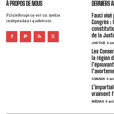
À PROPOS DE NOUS
DERNIERS A
Fauci visé
PiluleRouge.ca est un média
indépendant québécois.
Congrès : 
constituti
de la Just
JUSTICE
6 ao
Les Conse
la région 
l’épouvant
l’avortem
CANADA
6 ao
L’impartial
vraiment f
MÉDIAS
6 aoû