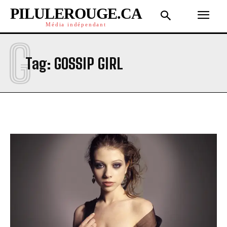
PILULEROUGE.CA
Média indépendant
G
Tag:
GOSSIP GIRL