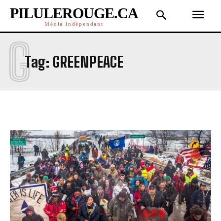
PILULEROUGE.CA
Média indépendant
G
Tag:
GREENPEACE