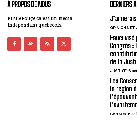
À PROPOS DE NOUS
DERNIERS A
J’aimerais
PiluleRouge.ca est un média
indépendant québécois.
OPINIONS ET
Fauci visé
Congrès : 
constituti
de la Just
JUSTICE
6 ao
Les Conse
la région 
l’épouvant
l’avortem
CANADA
6 ao