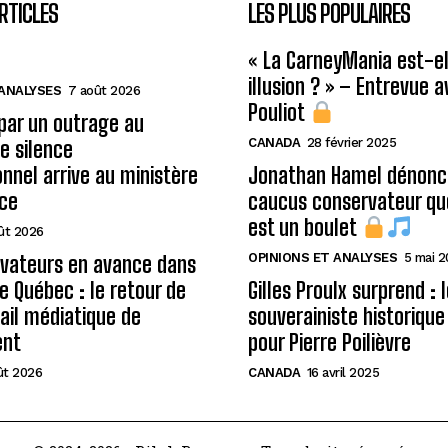
RTICLES
LES PLUS POPULAIRES
« La CarneyMania est-el
illusion ? » – Entrevue 
 ANALYSES
7 août 2026
Pouliot
 par un outrage au
CANADA
28 février 2025
le silence
onnel arrive au ministère
Jonathan Hamel dénonce
ice
caucus conservateur qu
est un boulet
ût 2026
OPINIONS ET ANALYSES
5 mai 
rvateurs en avance dans
de Québec : le retour de
Gilles Proulx surprend : 
ail médiatique de
souverainiste historique
ent
pour Pierre Poilièvre
ût 2026
CANADA
16 avril 2025