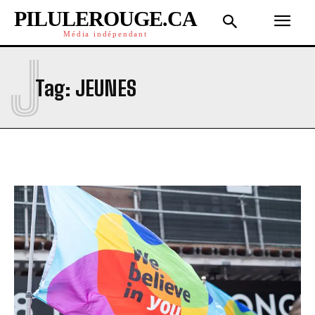
PILULEROUGE.CA
Média indépendant
J
Tag:
JEUNES