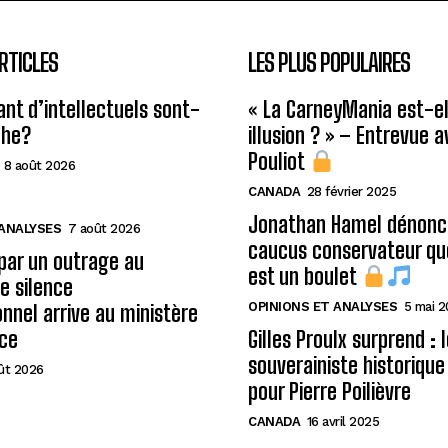
RTICLES
LES PLUS POPULAIRES
ant d’intellectuels sont-
« La CarneyMania est-el
che?
illusion ? » – Entrevue 
Pouliot
8 août 2026
CANADA
28 février 2025
Jonathan Hamel dénonce
 ANALYSES
7 août 2026
caucus conservateur qu
 par un outrage au
est un boulet
le silence
OPINIONS ET ANALYSES
5 mai 
onnel arrive au ministère
ice
Gilles Proulx surprend : 
souverainiste historique
ût 2026
pour Pierre Poilièvre
CANADA
16 avril 2025