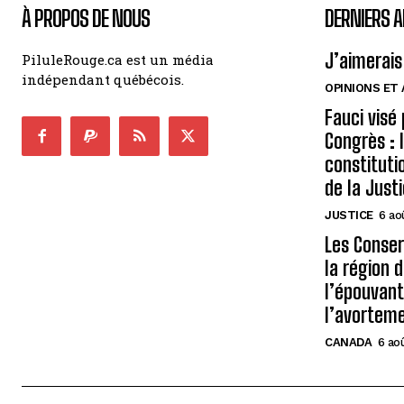
À PROPOS DE NOUS
DERNIERS A
J’aimerais
PiluleRouge.ca est un média
indépendant québécois.
OPINIONS ET
Fauci visé
Congrès : 
constituti
de la Just
JUSTICE
6 ao
Les Conse
la région 
l’épouvant
l’avortem
CANADA
6 ao