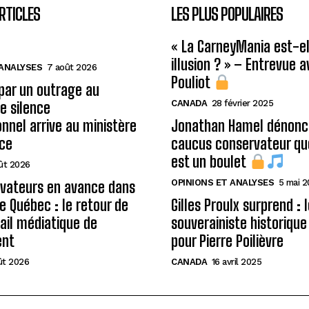
RTICLES
LES PLUS POPULAIRES
« La CarneyMania est-el
illusion ? » – Entrevue 
 ANALYSES
7 août 2026
Pouliot
 par un outrage au
CANADA
28 février 2025
le silence
onnel arrive au ministère
Jonathan Hamel dénonce
ice
caucus conservateur qu
est un boulet
ût 2026
OPINIONS ET ANALYSES
5 mai 
rvateurs en avance dans
de Québec : le retour de
Gilles Proulx surprend : 
ail médiatique de
souverainiste historique
ent
pour Pierre Poilièvre
ût 2026
CANADA
16 avril 2025