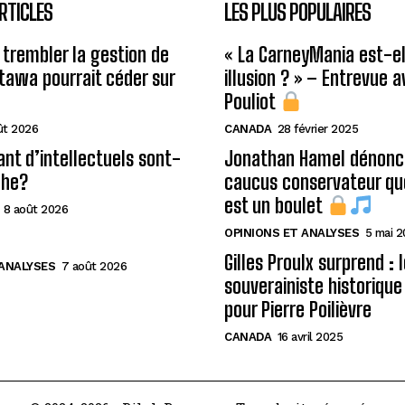
RTICLES
LES PLUS POPULAIRES
 trembler la gestion de
« La CarneyMania est-el
Ottawa pourrait céder sur
illusion ? » – Entrevue 
Pouliot
ût 2026
CANADA
28 février 2025
ant d’intellectuels sont-
Jonathan Hamel dénonce
che?
caucus conservateur qu
est un boulet
8 août 2026
OPINIONS ET ANALYSES
5 mai 
Gilles Proulx surprend : 
 ANALYSES
7 août 2026
souverainiste historique
pour Pierre Poilièvre
CANADA
16 avril 2025