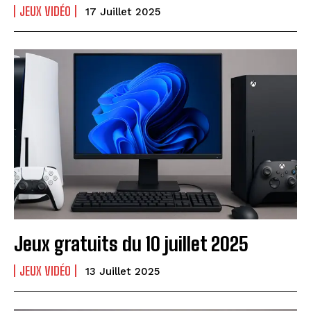
JEUX VIDÉO
17 Juillet 2025
Jeux gratuits du 10 juillet 2025
JEUX VIDÉO
13 Juillet 2025