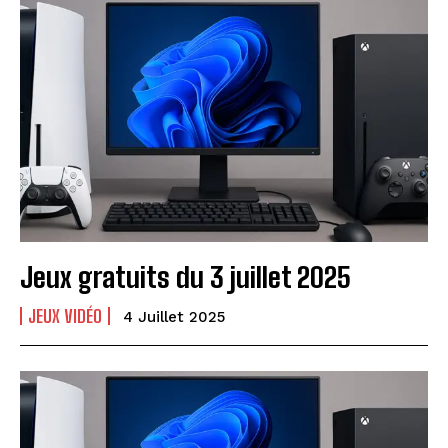
Jeux gratuits du 3 juillet 2025
JEUX VIDÉO
4 Juillet 2025