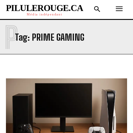
PILULEROUGE.CA
Média indépendant
P
Tag:
PRIME GAMING