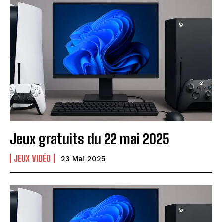
Jeux gratuits du 22 mai 2025
JEUX VIDÉO
23 Mai 2025