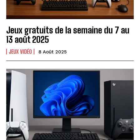
Jeux gratuits de la semaine du 7 au
13 août 2025
JEUX VIDÉO
8 Août 2025