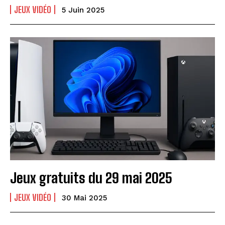
JEUX VIDÉO
5 Juin 2025
Jeux gratuits du 29 mai 2025
JEUX VIDÉO
30 Mai 2025