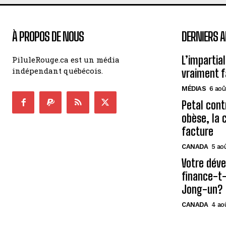
À PROPOS DE NOUS
DERNIERS A
L’impartial
PiluleRouge.ca est un média
indépendant québécois.
vraiment f
MÉDIAS
6 aoû
Petal cont
obèse, la 
facture
CANADA
5 ao
Votre déve
finance-t-
Jong-un?
CANADA
4 ao