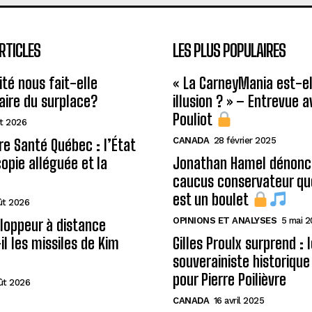
RTICLES
LES PLUS POPULAIRES
ité nous fait-elle
« La CarneyMania est-el
aire du surplace?
illusion ? » – Entrevue 
Pouliot
t 2026
CANADA
28 février 2025
re Santé Québec : l’État
copie alléguée et la
Jonathan Hamel dénonce
caucus conservateur qu
est un boulet
ût 2026
OPINIONS ET ANALYSES
5 mai 
loppeur à distance
il les missiles de Kim
Gilles Proulx surprend : 
souverainiste historique
pour Pierre Poilièvre
ût 2026
CANADA
16 avril 2025