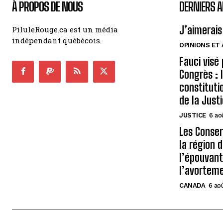
À PROPOS DE NOUS
DERNIERS A
J’aimerais
PiluleRouge.ca est un média
indépendant québécois.
OPINIONS ET
Fauci visé
Congrès : 
constituti
de la Just
JUSTICE
6 ao
Les Conse
la région 
l’épouvant
l’avortem
CANADA
6 ao