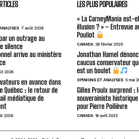
RTICLES
LES PLUS POPULAIRES
« La CarneyMania est-el
illusion ? » – Entrevue 
 ANALYSES
7 août 2026
Pouliot
 par un outrage au
CANADA
28 février 2025
le silence
onnel arrive au ministère
Jonathan Hamel dénonce
ice
caucus conservateur qu
est un boulet
ût 2026
OPINIONS ET ANALYSES
5 mai 
rvateurs en avance dans
de Québec : le retour de
Gilles Proulx surprend : 
ail médiatique de
souverainiste historique
ent
pour Pierre Poilièvre
ût 2026
CANADA
16 avril 2025