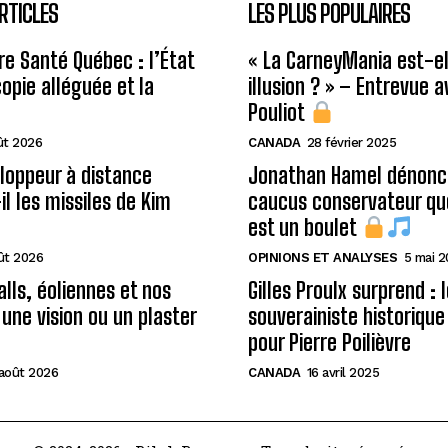
RTICLES
LES PLUS POPULAIRES
re Santé Québec : l’État
« La CarneyMania est-el
copie alléguée et la
illusion ? » – Entrevue 
Pouliot
ût 2026
CANADA
28 février 2025
loppeur à distance
Jonathan Hamel dénonce
il les missiles de Kim
caucus conservateur qu
est un boulet
ût 2026
OPINIONS ET ANALYSES
5 mai 
alls, éoliennes et nos
Gilles Proulx surprend : 
 une vision ou un plaster
souverainiste historique
pour Pierre Poilièvre
août 2026
CANADA
16 avril 2025