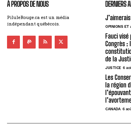
À PROPOS DE NOUS
DERNIERS A
J’aimerais
PiluleRouge.ca est un média
indépendant québécois.
OPINIONS ET
Fauci visé
Congrès : 
constituti
de la Just
JUSTICE
6 ao
Les Conse
la région 
l’épouvant
l’avortem
CANADA
6 ao