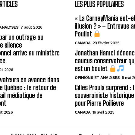
RTICLES
LES PLUS POPULAIRES
« La CarneyMania est-el
illusion ? » – Entrevue 
 ANALYSES
7 août 2026
Pouliot
 par un outrage au
CANADA
28 février 2025
le silence
onnel arrive au ministère
Jonathan Hamel dénonce
ice
caucus conservateur qu
est un boulet
ût 2026
OPINIONS ET ANALYSES
5 mai 
rvateurs en avance dans
de Québec : le retour de
Gilles Proulx surprend : 
ail médiatique de
souverainiste historique
ent
pour Pierre Poilièvre
ût 2026
CANADA
16 avril 2025