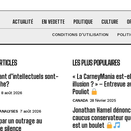
ACTUALITÉ
EN VEDETTE
POLITIQUE
CULTURE
O
CONDITIONS D’UTILISATION
POLIT
RTICLES
LES PLUS POPULAIRES
ant d’intellectuels sont-
« La CarneyMania est-el
che?
illusion ? » – Entrevue 
Pouliot
8 août 2026
CANADA
28 février 2025
Jonathan Hamel dénonce
 ANALYSES
7 août 2026
caucus conservateur qu
 par un outrage au
est un boulet
le silence