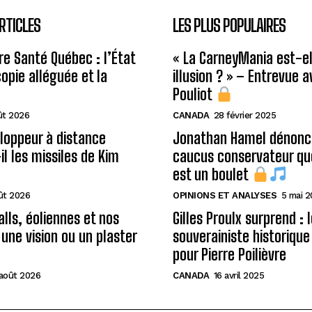
RTICLES
LES PLUS POPULAIRES
re Santé Québec : l’État
« La CarneyMania est-el
copie alléguée et la
illusion ? » – Entrevue 
Pouliot
ût 2026
CANADA
28 février 2025
loppeur à distance
Jonathan Hamel dénonce
il les missiles de Kim
caucus conservateur qu
est un boulet
ût 2026
OPINIONS ET ANALYSES
5 mai 
alls, éoliennes et nos
Gilles Proulx surprend : 
 une vision ou un plaster
souverainiste historique
pour Pierre Poilièvre
août 2026
CANADA
16 avril 2025