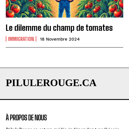
Le dilemme du champ de tomates
IMMIGRATION
18 Novembre 2024
PILULEROUGE.CA
À PROPOS DE NOUS