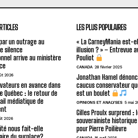
RTICLES
LES PLUS POPULAIRES
 par un outrage au
« La CarneyMania est-el
le silence
illusion ? » – Entrevue 
onnel arrive au ministère
Pouliot
ice
CANADA
28 février 2025
ût 2026
Jonathan Hamel dénonce
rvateurs en avance dans
caucus conservateur qu
de Québec : le retour de
est un boulet
ail médiatique de
OPINIONS ET ANALYSES
5 mai 
ent
Gilles Proulx surprend : 
ût 2026
souverainiste historique
ité nous fait-elle
pour Pierre Poilièvre
aire du surplace?
CANADA
16 avril 2025