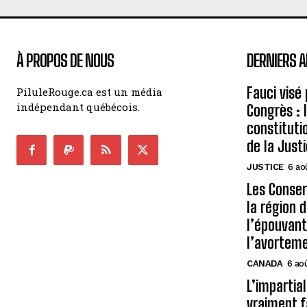
À PROPOS DE NOUS
DERNIERS A
Fauci visé
PiluleRouge.ca est un média
indépendant québécois.
Congrès : 
constituti
de la Just
JUSTICE
6 ao
Les Conse
la région 
l’épouvant
l’avortem
CANADA
6 ao
L’impartial
vraiment f