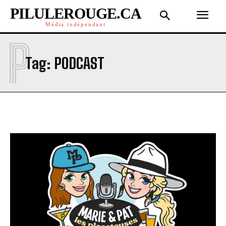
PILULEROUGE.CA
Média indépendant
P
Tag:
PODCAST