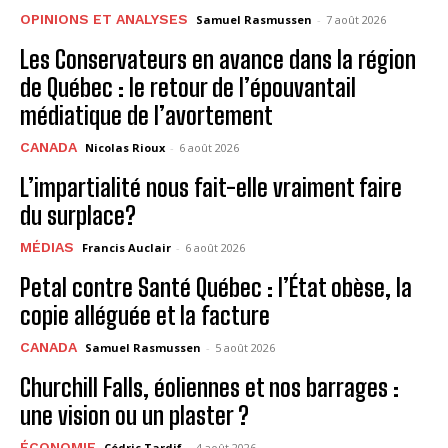
OPINIONS ET ANALYSES
Samuel Rasmussen
-
7 août 2026
Les Conservateurs en avance dans la région
de Québec : le retour de l’épouvantail
médiatique de l’avortement
CANADA
Nicolas Rioux
-
6 août 2026
L’impartialité nous fait-elle vraiment faire
du surplace?
MÉDIAS
Francis Auclair
-
6 août 2026
Petal contre Santé Québec : l’État obèse, la
copie alléguée et la facture
CANADA
Samuel Rasmussen
-
5 août 2026
Churchill Falls, éoliennes et nos barrages :
une vision ou un plaster ?
ÉCONOMIE
Cédric Tardif
-
4 août 2026