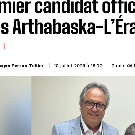
mier candidat offic
s Arthabaska-L’Ér
de 
xym Perron-Tellier
2
min.
10 juillet 2025 à 16:07