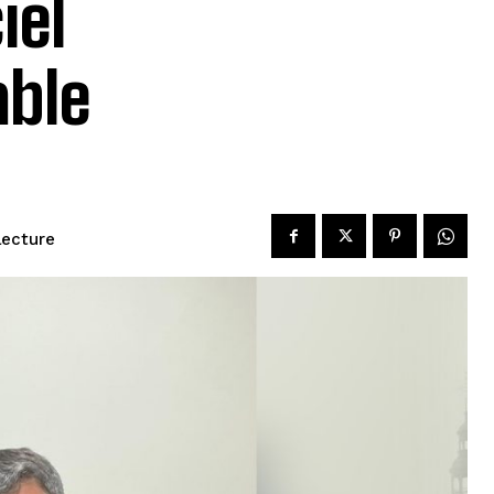
iel
able
lecture