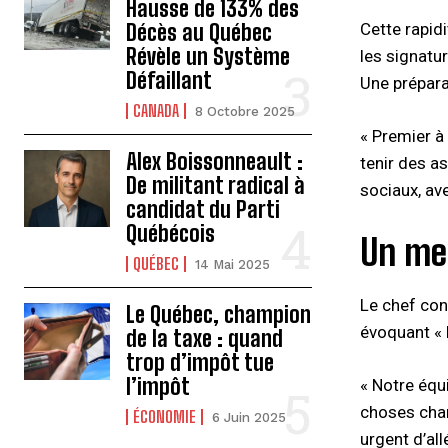
Hausse de 133% des
Décès au Québec
Cette rapidi
Révèle un Système
les signatur
Défaillant
Une prépara
CANADA
8 Octobre 2025
« Premier à
Alex Boissonneault :
tenir des a
De militant radical à
sociaux, ave
candidat du Parti
Québécois
Un me
QUÉBEC
14 Mai 2025
Le chef cons
Le Québec, champion
évoquant « l
de la taxe : quand
trop d’impôt tue
l’impôt
« Notre équi
choses chan
ÉCONOMIE
6 Juin 2025
urgent d’all