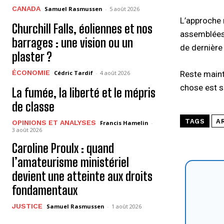
CANADA
Samuel Rasmussen
-
5 août 2026
L’approche 
Churchill Falls, éoliennes et nos
assemblées 
barrages : une vision ou un
de dernière
plaster ?
ÉCONOMIE
Cédric Tardif
-
4 août 2026
Reste maint
chose est s
La fumée, la liberté et le mépris
de classe
TAGS
A
OPINIONS ET ANALYSES
Francis Hamelin
-
3 août 2026
Caroline Proulx : quand
l’amateurisme ministériel
devient une atteinte aux droits
fondamentaux
JUSTICE
Samuel Rasmussen
-
1 août 2026