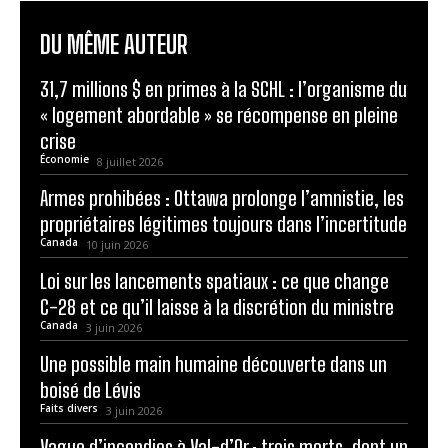
31,7 millions $ en primes à la SCHL : l’organisme du
« logement abordable » se récompense en pleine
crise
Économie
8 juillet 2026
Armes prohibées : Ottawa prolonge l’amnistie, les
propriétaires légitimes toujours dans l’incertitude
Canada
10 juin 2026
Loi sur les lancements spatiaux : ce que change
C-28 et ce qu’il laisse à la discrétion du ministre
Canada
3 juin 2026
Une possible main humaine découverte dans un
boisé de Lévis
Faits divers
3 juin 2026
Vague d’incendies à Val-d’Or : trois morts, dont un
père et sa fille, et des soupçons de lien avec le