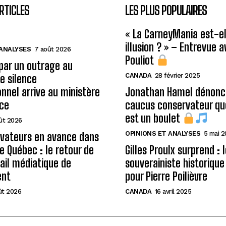
RTICLES
LES PLUS POPULAIRES
« La CarneyMania est-el
illusion ? » – Entrevue 
 ANALYSES
7 août 2026
Pouliot
 par un outrage au
CANADA
28 février 2025
le silence
onnel arrive au ministère
Jonathan Hamel dénonce
ice
caucus conservateur qu
est un boulet
ût 2026
OPINIONS ET ANALYSES
5 mai 
rvateurs en avance dans
de Québec : le retour de
Gilles Proulx surprend : 
ail médiatique de
souverainiste historique
ent
pour Pierre Poilièvre
ût 2026
CANADA
16 avril 2025