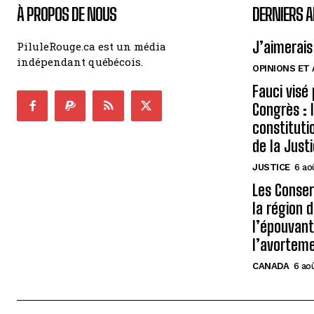
À PROPOS DE NOUS
DERNIERS A
J’aimerais
PiluleRouge.ca est un média
indépendant québécois.
OPINIONS ET
Fauci visé
Congrès : 
constituti
de la Just
JUSTICE
6 ao
Les Conse
la région 
l’épouvant
l’avortem
CANADA
6 ao