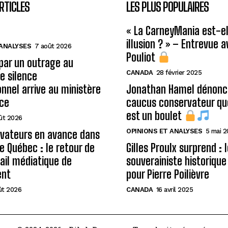
RTICLES
LES PLUS POPULAIRES
« La CarneyMania est-el
illusion ? » – Entrevue 
 ANALYSES
7 août 2026
Pouliot
 par un outrage au
CANADA
28 février 2025
le silence
onnel arrive au ministère
Jonathan Hamel dénonce
ice
caucus conservateur qu
est un boulet
ût 2026
OPINIONS ET ANALYSES
5 mai 
rvateurs en avance dans
de Québec : le retour de
Gilles Proulx surprend : 
ail médiatique de
souverainiste historique
ent
pour Pierre Poilièvre
ût 2026
CANADA
16 avril 2025