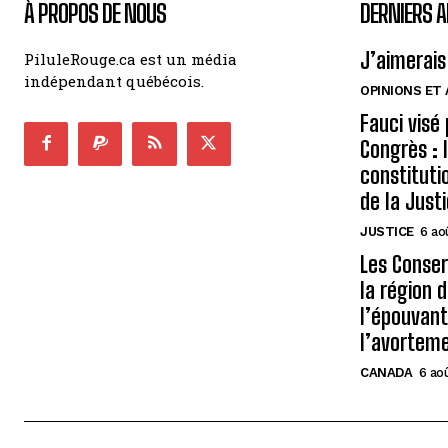
À PROPOS DE NOUS
DERNIERS A
J’aimerais
PiluleRouge.ca est un média
indépendant québécois.
OPINIONS ET
Fauci visé
Congrès : 
constituti
de la Just
JUSTICE
6 ao
Les Conse
la région 
l’épouvant
l’avortem
CANADA
6 ao