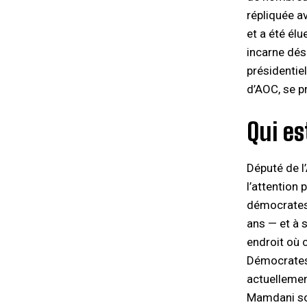
répliquée a
et a été élu
incarne déso
présidentie
d’AOC, se p
Qui e
Député de l
l’attention
démocrates 
ans — et à 
endroit où 
Démocrates 
actuellemen
Mamdani soi