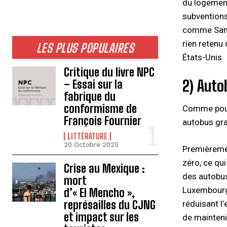
du logement
subventions
comme San F
rien retenu
LES PLUS POPULAIRES
États-Unis.
Critique du livre NPC
2) Auto
– Essai sur la
fabrique du
conformisme de
Comme pour 
François Fournier
autobus gra
LITTÉRATURE
20 Octobre 2025
Premièremen
zéro, ce qu
Crise au Mexique :
des autobus
mort
Luxembourg 
d’« El Mencho »,
représailles du CJNG
réduisant l
et impact sur les
de maintenir