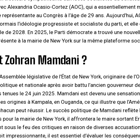
vec Alexandria Ocasio-Cortez (AOC), qui a essentiellemen
e représentante au Congrès à l’âge de 29 ans. Aujourd’hui, AO
rmais l’idéologie progressiste et socialiste du parti, et ell
lle de 2028. En 2025, le Parti démocrate a trouvé une nouvell
résente à la mairie de New York sur la même plateforme so
st Zohran Mamdani ?
’Assemblée législative de l’État de New York, originaire de 
 politique et nationale après avoir battu l’ancien gouverneur
tenues le 24 juin 2025. Mamdani est devenu une sensation p
ses origines à Kampala, en Ouganda, ce qui illustre que l’Amé
chacun peut réussir. Le succès politique de Mamdani reflète
pour la mairie de New York, il affrontera le maire sortant
t sous le feu des critiques en raison de diverses accusations
t impressionnante, il est essentiel d’évaluer les conséquence