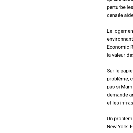
perturbe le
censée aider
Le logement
environnant
Economic Re
la valeur d
Sur le papi
problème, c
pas si Mamd
demande art
et les infra
Un problème
New York. E