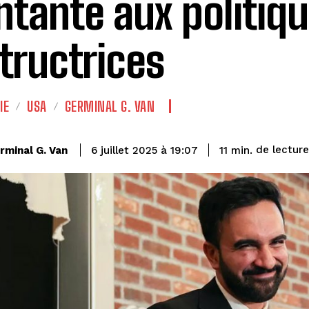
tante aux politiq
tructrices
IE
USA
GERMINAL G. VAN
de lecture
rminal G. Van
11
min.
6 juillet 2025 à 19:07