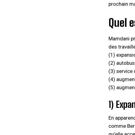
prochain ma
Quel 
Mamdani pro
des travail
(1) expansi
(2) autobus 
(3) service 
(4) augment
(5) augment
1) Expa
En apparenc
comme Berni
qu’elle acc