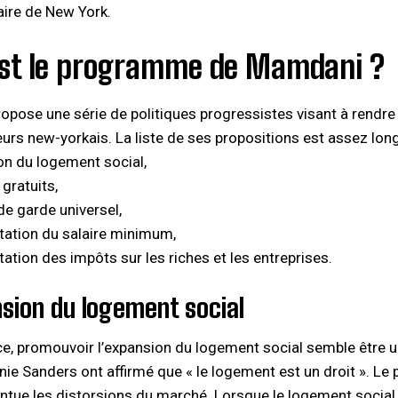
ire de New York.
est le programme de Mamdani ?
pose une série de politiques progressistes visant à rendre N
leurs new-yorkais. La liste de ses propositions est assez lon
on du logement social,
gratuits,
de garde universel,
ation du salaire minimum,
ation des impôts sur les riches et les entreprises.
nsion du logement social
e, promouvoir l’expansion du logement social semble être u
e Sanders ont affirmé que « le logement est un droit ». Le 
entue les distorsions du marché. Lorsque le logement social e