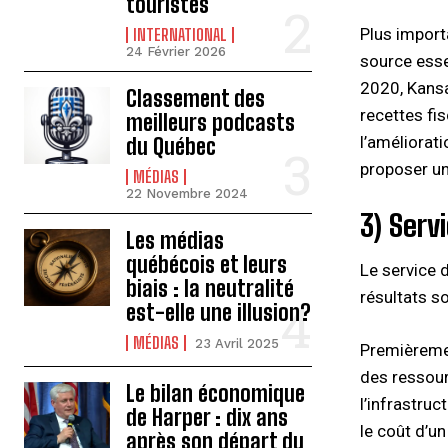
touristes
Plus import
INTERNATIONAL
24 Février 2026
source esse
2020, Kansa
Classement des
recettes fis
meilleurs podcasts
l’améliorat
du Québec
proposer un
MÉDIAS
22 Novembre 2024
3) Serv
Les médias
québécois et leurs
Le service d
biais : la neutralité
résultats s
est-elle une illusion?
MÉDIAS
23 Avril 2025
Premièremen
des ressour
Le bilan économique
l’infrastru
de Harper : dix ans
le coût d’u
après son départ du