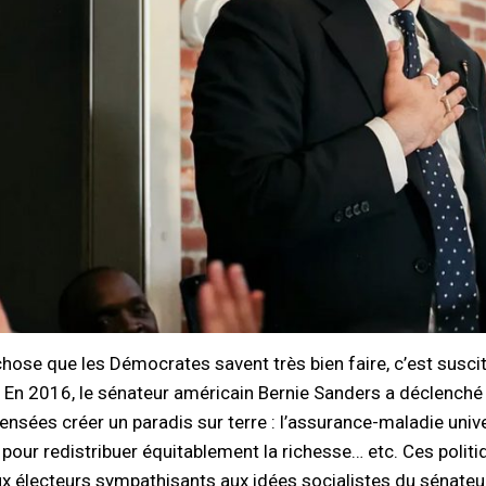
e chose que les Démocrates savent très bien faire, c’est sus
. En 2016, le sénateur américain Bernie Sanders a déclenché 
censées créer un paradis sur terre : l’assurance-maladie univ
 pour redistribuer équitablement la richesse… etc. Ces politiqu
 électeurs sympathisants aux idées socialistes du sénateur