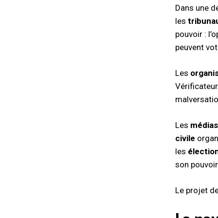
Dans une dé
les
tribuna
pouvoir : l
peuvent vot
Les
organi
Vérificateur
malversatio
Les
médias
civile
organi
les
électio
son pouvoir
Le projet d