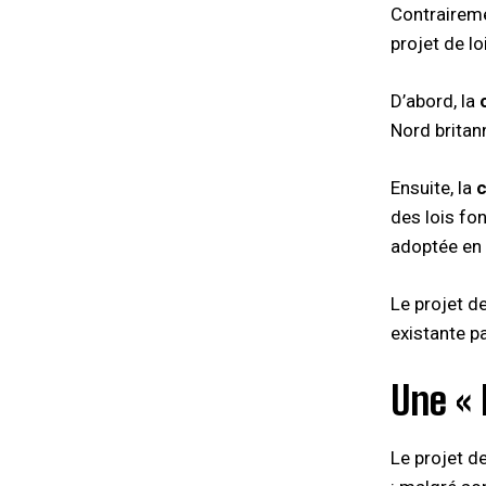
Contraireme
projet de l
D’abord, la
Nord britan
Ensuite, la
c
des lois fo
adoptée en 1
Le projet de
existante p
Une « 
Le projet de