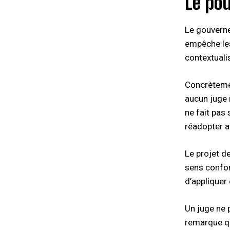
Le pou
Le gouverne
empêche les 
contextualis
Concrètement
aucun juge 
ne fait pas
réadopter av
Le projet de
sens conform
d’appliquer 
Un juge ne 
remarque qu’