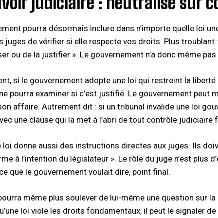
voir judiciaire : neutralisé su
ment pourra désormais inclure dans n’importe quelle loi une
juges de vérifier si elle respecte vos droits. Plus troublant : 
er ou de la justifier ». Le gouvernement n’a donc même pas à 
, si le gouvernement adopte une loi qui restreint la liberté 
ne pourra examiner si c’est justifié. Le gouvernement peut mê
 son affaire. Autrement dit : si un tribunal invalide une loi
ec une clause qui la met à l’abri de tout contrôle judiciaire fu
 loi donne aussi des instructions directes aux juges. Ils doi
e à l’intention du législateur ». Le rôle du juge n’est plus d
ce que le gouvernement voulait dire, point final.​
pourra même plus soulever de lui-même une question sur la co
une loi viole les droits fondamentaux, il peut le signaler de 