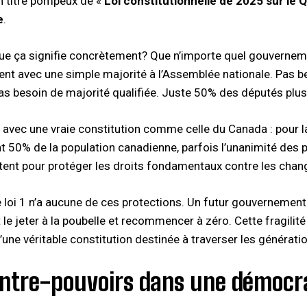
n titre pompeux de «
Loi constitutionnelle de 2025 sur le
e
.​
ue ça signifie concrètement? Que n’importe quel gouverneme
t avec une simple majorité à l’Assemblée nationale. Pas b
pas besoin de majorité qualifiée. Juste 50% des députés plus 
vec une vraie constitution comme celle du Canada : pour la m
t 50% de la population canadienne, parfois l’unanimité des
stent pour protéger les droits fondamentaux contre les chan
e loi 1 n’a aucune de ces protections. Un futur gouvernement 
le jeter à la poubelle et recommencer à zéro. Cette fragilit
une véritable constitution destinée à traverser les génératio
ntre-pouvoirs dans une démocrat