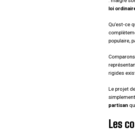
: malgré so
loi ordinair
Qu’est-ce q
complètemen
populaire, 
Comparons a
représentan
rigides exi
Le projet d
simplement 
partisan
qu’
Les co