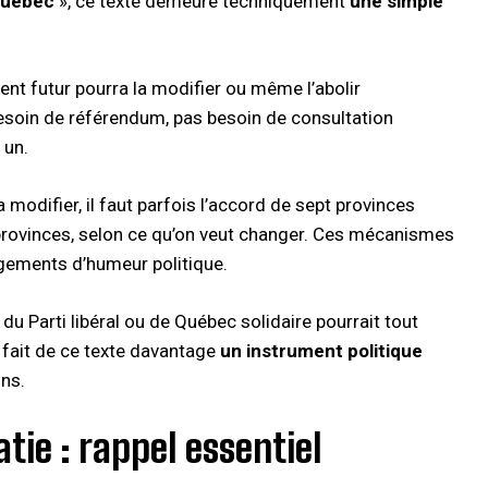
 Québec
», ce texte demeure techniquement
une simple
nt futur pourra la modifier ou même l’abolir
esoin de référendum, pas besoin de consultation
un.​
odifier, il faut parfois l’accord de sept provinces
 provinces, selon ce qu’on veut changer. Ces mécanismes
gements d’humeur politique.​
du Parti libéral ou de Québec solidaire pourrait tout
é fait de ce texte davantage
un instrument politique
ns.​
ie : rappel essentiel