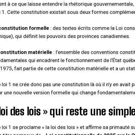
nt à ce que laisse entendre la rhétorique gouvernementale, l
oi 1. Cette constitution existait sous deux formes complément
constitution formelle
: des textes écrits comme la Loi const
nique), qui définit les pouvoirs des provinces canadiennes.
onstitution matérielle
: l’ensemble des conventions constit
ndamentales qui encadrent le fonctionnement de l’État québé
975, fait partie de cette constitution matérielle et a un statu
 loi 1 ne crée donc pas une constitution là où il n’y en avait 
ar une nouvelle version formelle qui change fondamentalemen
loi des lois » qui reste une simple
 loi 1 se proclame « la loi des lois » et affirme sa primauté 