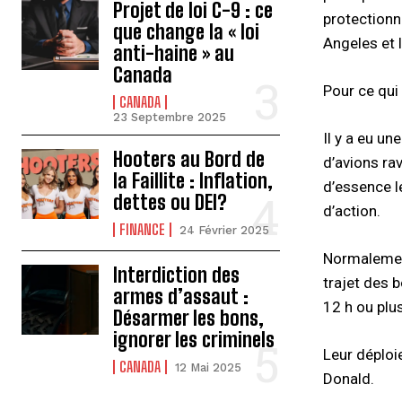
Projet de loi C-9 : ce
protectionni
que change la « loi
Angeles et l
anti-haine » au
Canada
Pour ce qui 
CANADA
23 Septembre 2025
Il y a eu u
Hooters au Bord de
d’avions rav
la Faillite : Inflation,
d’essence l
dettes ou DEI?
d’action.
FINANCE
24 Février 2025
Normalement
Interdiction des
trajet des 
armes d’assaut :
12 h ou plus
Désarmer les bons,
ignorer les criminels
Leur déploi
CANADA
12 Mai 2025
Donald.