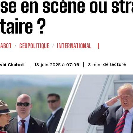
ise en scène ou str
taire ?
HABOT
GÉOPOLITIQUE
INTERNATIONAL
de lecture
vid Chabot
3
min.
18 juin 2025 à 07:06