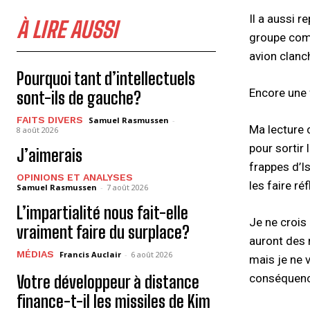
Il a aussi 
À LIRE AUSSI
groupe comm
avion clanch
Pourquoi tant d’intellectuels
Encore une 
sont-ils de gauche?
FAITS DIVERS
Samuel Rasmussen
-
Ma lecture 
8 août 2026
pour sortir
J’aimerais
frappes d’I
OPINIONS ET ANALYSES
les faire réf
Samuel Rasmussen
-
7 août 2026
L’impartialité nous fait-elle
Je ne crois
vraiment faire du surplace?
auront des n
MÉDIAS
Francis Auclair
-
6 août 2026
mais je ne 
conséquence
Votre développeur à distance
finance-t-il les missiles de Kim