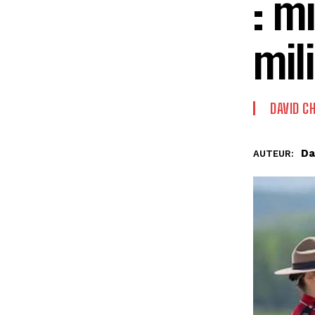
: m
mili
DAVID C
Da
AUTEUR: