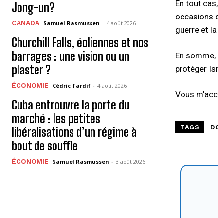
En tout cas,
Jong-un?
occasions d
CANADA
Samuel Rasmussen
-
4 août 2026
guerre et l
Churchill Falls, éoliennes et nos
barrages : une vision ou un
En somme, je
plaster ?
protéger Is
ÉCONOMIE
Cédric Tardif
-
4 août 2026
Vous m’accu
Cuba entrouvre la porte du
marché : les petites
TAGS
D
libéralisations d’un régime à
bout de souffle
ÉCONOMIE
Samuel Rasmussen
-
3 août 2026