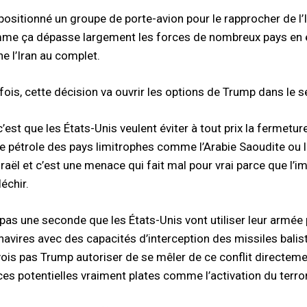
repositionné un groupe de porte-avion pour le rapprocher de l
e ça dépasse largement les forces de nombreux pays en enti
e l’Iran au complet.
fois, cette décision va ouvrir les options de Trump dans le s
c’est que les États-Unis veulent éviter à tout prix la fermet
 le pétrole des pays limitrophes comme l’Arabie Saoudite ou l
sraël et c’est une menace qui fait mal pour vrai parce que l
léchir.
 pas une seconde que les États-Unis vont utiliser leur armée 
avires avec des capacités d’interception des missiles balisti
vois pas Trump autoriser de se mêler de ce conflit directemen
s potentielles vraiment plates comme l’activation du terror