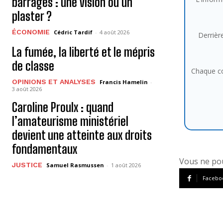
barrages : une vision ou un
plaster ?
ÉCONOMIE
Cédric Tardif
-
4 août 2026
Derrière
La fumée, la liberté et le mépris
de classe
Chaque co
OPINIONS ET ANALYSES
Francis Hamelin
-
3 août 2026
Caroline Proulx : quand
l’amateurisme ministériel
devient une atteinte aux droits
fondamentaux
Vous ne pou
JUSTICE
Samuel Rasmussen
-
1 août 2026
Facebo