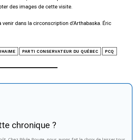
pter des images de cette visite.
à venir dans la circonscription d’Arthabaska. Éric
UHAIME
PARTI CONSERVATEUR DU QUÉBEC
PCQ
tte chronique ?
ût. Chez Pilule Rouge, nous avons fait le choix de laisser tous