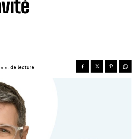
nvité
de lecture
min.