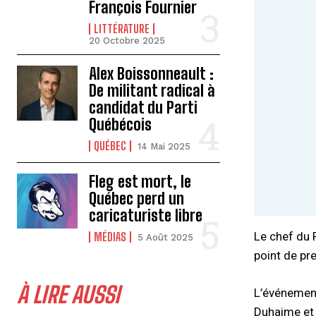
François Fournier
LITTÉRATURE
20 Octobre 2025
Alex Boissonneault :
De militant radical à
candidat du Parti
Québécois
QUÉBEC
14 Mai 2025
Fleg est mort, le
Québec perd un
caricaturiste libre
Le chef du 
MÉDIAS
5 Août 2025
point de pr
À LIRE AUSSI
L’événement
Duhaime et s