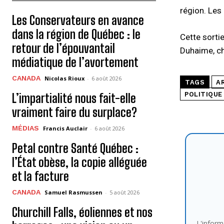
région. Les
Les Conservateurs en avance
dans la région de Québec : le
Cette sortie
retour de l’épouvantail
Duhaime, ch
médiatique de l’avortement
CANADA
Nicolas Rioux
-
6 août 2026
TAGS
A
POLITIQUE
L’impartialité nous fait-elle
vraiment faire du surplace?
MÉDIAS
Francis Auclair
-
6 août 2026
Petal contre Santé Québec :
l’État obèse, la copie alléguée
et la facture
CANADA
Samuel Rasmussen
-
5 août 2026
Churchill Falls, éoliennes et nos
L'inform