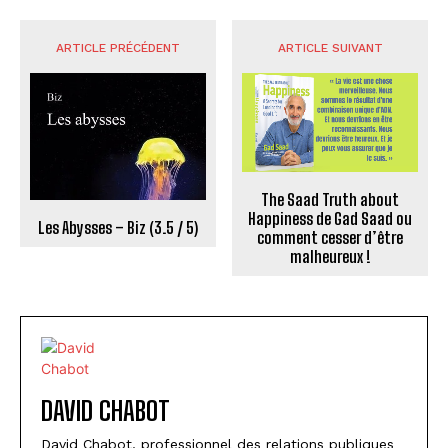
ARTICLE PRÉCÉDENT
ARTICLE SUIVANT
The Saad Truth about
Happiness de Gad Saad ou
Les Abysses – Biz (3.5 / 5)
comment cesser d’être
malheureux !
DAVID CHABOT
David Chabot, professionnel des relations publiques