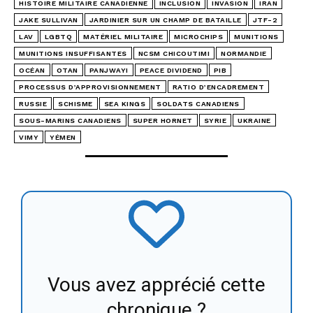
HISTOIRE MILITAIRE CANADIENNE
INCLUSION
INVASION
IRAN
JAKE SULLIVAN
JARDINIER SUR UN CHAMP DE BATAILLE
JTF-2
LAV
LGBTQ
MATÉRIEL MILITAIRE
MICROCHIPS
MUNITIONS
MUNITIONS INSUFFISANTES
NCSM CHICOUTIMI
NORMANDIE
OCÉAN
OTAN
PANJWAYI
PEACE DIVIDEND
PIB
PROCESSUS D’APPROVISIONNEMENT
RATIO D’ENCADREMENT
RUSSIE
SCHISME
SEA KINGS
SOLDATS CANADIENS
SOUS-MARINS CANADIENS
SUPER HORNET
SYRIE
UKRAINE
VIMY
YÉMEN
Vous avez apprécié cette
chronique ?