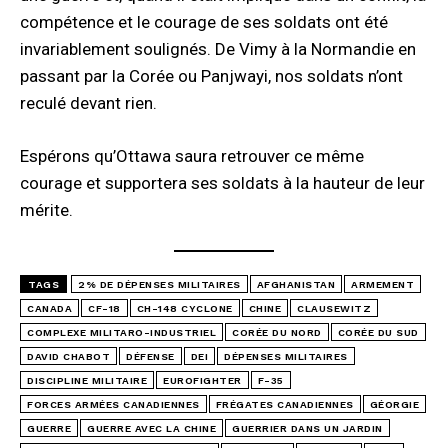
compétence et le courage de ses soldats ont été
invariablement soulignés. De Vimy à la Normandie en
passant par la Corée ou Panjwayi, nos soldats n’ont
reculé devant rien.
Espérons qu’Ottawa saura retrouver ce même
courage et supportera ses soldats à la hauteur de leur
mérite.
TAGS
2% DE DÉPENSES MILITAIRES
AFGHANISTAN
ARMEMENT
CANADA
CF-18
CH-148 CYCLONE
CHINE
CLAUSEWITZ
COMPLEXE MILITARO-INDUSTRIEL
CORÉE DU NORD
CORÉE DU SUD
DAVID CHABOT
DÉFENSE
DEI
DÉPENSES MILITAIRES
DISCIPLINE MILITAIRE
EUROFIGHTER
F-35
FORCES ARMÉES CANADIENNES
FRÉGATES CANADIENNES
GÉORGIE
GUERRE
GUERRE AVEC LA CHINE
GUERRIER DANS UN JARDIN