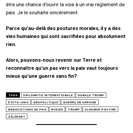
être une chance d’ouvrir la voie à un vrai règlement de
paix. Je le souhaite sincèrement.
Parce qu’au-delà des postures morales, il y a des
vies humaines qui sont sacrifiées pour absolument
rien.
Alors, pouvons-nous revenir sur Terre et
reconnaître qu’un pas vers la paix vaut toujours
mieux qu’une guerre sans fin?
TAGS
DIPLOMATIE INTERNATIONALE
DONALD TRUMP
ÉTATS-UNIS
GÉOPOLITIQUE
GUERRE EN UKRAINE
NÉGOCIATIONS DE PAIX
RUSSIE
TRUMP
VLADIMIR POUTINE
ZELENSKY