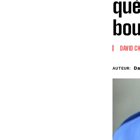
qué
bou
DAVID C
Da
AUTEUR: