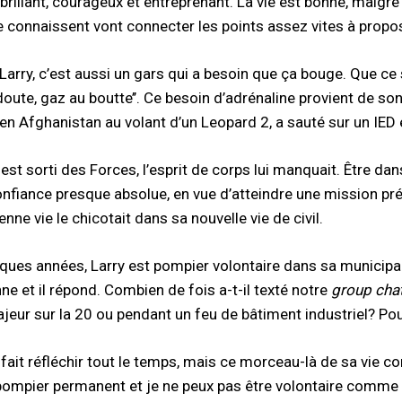
brillant, courageux et entreprenant. La vie est bonne, malgré 
 connaissent vont connecter les points assez vites à propos 
Larry, c’est aussi un gars qui a besoin que ça bouge. Que ce 
 doute, gaz au boutte’’. Ce besoin d’adrénaline provient de s
en Afghanistan au volant d’un Leopard 2, a sauté sur un IED 
 est sorti des Forces, l’esprit de corps lui manquait. Être dan
onfiance presque absolue, en vue d’atteindre une mission préc
nne vie le chicotait dans sa nouvelle vie de civil.
ques années, Larry est pompier volontaire dans sa municipalit
ne et il répond. Combien de fois a-t-il texté notre
group cha
eur sur la 20 ou pendant un feu de bâtiment industriel? Pour 
fait réfléchir tout le temps, mais ce morceau-là de sa vie con
pompier permanent et je ne peux pas être volontaire comme lui