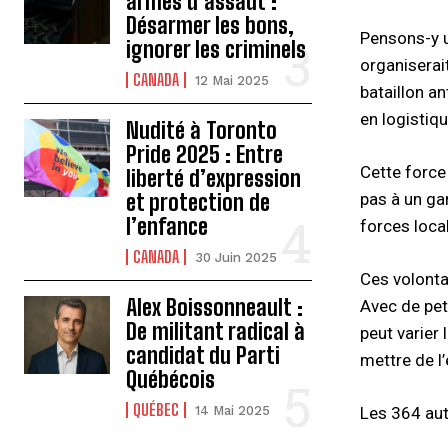
armes d’assaut :
Désarmer les bons,
Pensons-y u
ignorer les criminels
organiserai
CANADA
12 Mai 2025
bataillon a
en logistiq
Nudité à Toronto
Pride 2025 : Entre
Cette force
liberté d’expression
et protection de
pas à un ga
l’enfance
forces loca
CANADA
30 Juin 2025
Ces volonta
Alex Boissonneault :
Avec de pet
De militant radical à
peut varier 
candidat du Parti
mettre de l’
Québécois
QUÉBEC
14 Mai 2025
Les 364 aut