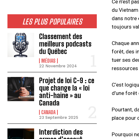
Ce n’est pas
du Vietnam 
dans notre 
LES PLUS POPULAIRES
toujours val
Classement des
meilleurs podcasts
Chaque anné
du Québec
forêt, des 
tuer ses deu
MÉDIAS
22 Novembre 2024
ressources 
Projet de loi C-9 : ce
C’est logiq
que change la « loi
d’une forêt 
anti-haine » au
Canada
Pourtant, d
CANADA
place pour 
23 Septembre 2025
Interdiction des
Pourquoi ne