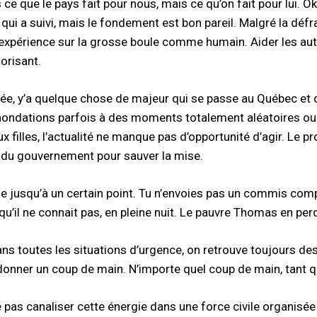
 ce que le pays fait pour nous, mais ce qu’on fait pour lui. Oka
qui a suivi, mais le fondement est bon pareil. Malgré la défr
expérience sur la grosse boule comme humain. Aider les autr
orisant.
e, y’a quelque chose de majeur qui se passe au Québec et d
inondations parfois à des moments totalement aléatoires o
x filles, l’actualité ne manque pas d’opportunité d’agir. Le 
du gouvernement pour sauver la mise.
ue jusqu’à un certain point. Tu n’envoies pas un commis compt
qu’il ne connait pas, en pleine nuit. Le pauvre Thomas en per
ans toutes les situations d’urgence, on retrouve toujours des
donner un coup de main. N’importe quel coup de main, tant 
 pas canaliser cette énergie dans une force civile organisée