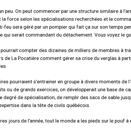
n peu. On peut commencer par une structure similaire à l’ar
t la force selon les spécialisations recherchées et le comman
nti-feu sera géré par un pompier qui fait ça sur son temps pe
ue qui serait commandant du détachement. Vous voyez le ge
 pourrait compter des dizaines de milliers de membres à trave
rs de La Pocatière comment gérer sa crise du verglas à parti
les.
ires pourraient s’entrainer en groupe à divers moments de l
its ou de grands exercices, on développerait une base de cap
le degré de spécialisation, de remplir des sacs de sable jusqu
expertise dans la tête de civils québécois.
res jours de l’année, tout le monde a les pieds sur le pouf à