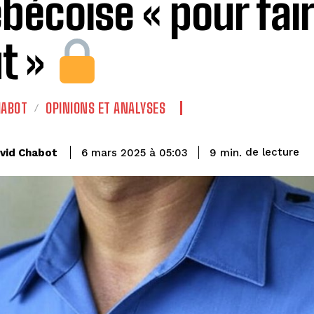
bécoise « pour fai
t »
HABOT
OPINIONS ET ANALYSES
de lecture
vid Chabot
9
min.
6 mars 2025 à 05:03