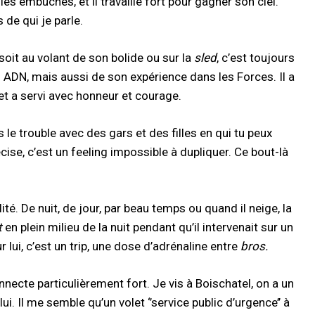
les embuches, et il travaille fort pour gagner son ciel.
de qui je parle.
soit au volant de son bolide ou sur la
sled
, c’est toujours
on ADN, mais aussi de son expérience dans les Forces. Il a
et a servi avec honneur et courage.
s le trouble avec des gars et des filles en qui tu peux
ise, c’est un feeling impossible à dupliquer. Ce bout-là
é. De nuit, de jour, par beau temps ou quand il neige, la
t
en plein milieu de la nuit pendant qu’il intervenait sur un
lui, c’est un trip, une dose d’adrénaline entre
bros.
necte particulièrement fort. Je vis à Boischatel, on a un
. Il me semble qu’un volet ‘’service public d’urgence’’ à