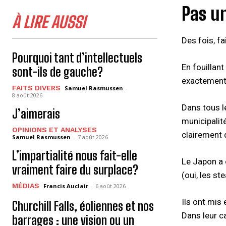
Pas u
À LIRE AUSSI
Des fois, fa
Pourquoi tant d’intellectuels
En fouillant
sont-ils de gauche?
exactement 
FAITS DIVERS
Samuel Rasmussen
-
8 août 2026
Dans tous l
J’aimerais
municipalit
OPINIONS ET ANALYSES
clairement 
Samuel Rasmussen
-
7 août 2026
L’impartialité nous fait-elle
Le Japon a 
vraiment faire du surplace?
(oui, les st
MÉDIAS
Francis Auclair
-
6 août 2026
Ils ont mis 
Churchill Falls, éoliennes et nos
Dans leur c
barrages : une vision ou un