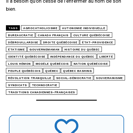
Il a besoin qu’on cesse de l’enfermer au nom de son
bien.
TAGS
AGROCATHOLICISME
AUTONOMIE INDIVIDUELLE
BUREAUCRATIE
CANADA FRANÇAIS
CULTURE QUÉBÉCOISE
DÉBROUILLARDISE
DROITE QUÉBÉCOISE
ÉTAT-PROVIDENCE
ÉTATISME
GOUVERNEMAMAN
HISTOIRE DU QUÉBEC
IDENTITÉ QUÉBÉCOISE
INDÉPENDANCE DU QUÉBEC
LIBERTÉ
LOUIS HÉMON
MODÈLE QUÉBÉCOIS
NATION QUÉBÉCOISE
PEUPLE QUÉBÉCOIS
QUÉBEC
QUÉBEC BASHING
RÉVOLUTION TRANQUILLE
SOCIAL-DÉMOCRATIE
SOUVERAINISME
SYNDICATS
TECHNOCRATIE
TRADITIONS CANADIENNES-FRANÇAISES