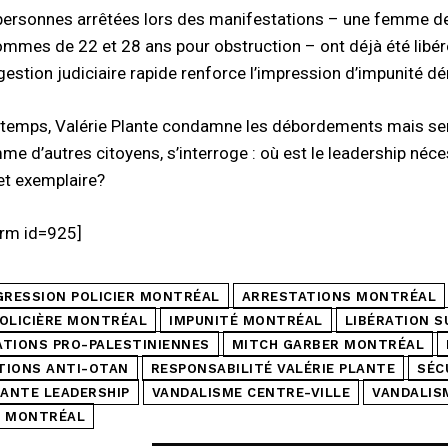
 personnes arrêtées lors des manifestations – une femme de 2
mmes de 22 et 28 ans pour obstruction – ont déjà été libérée
gestion judiciaire rapide renforce l’impression d’impunité dé
temps, Valérie Plante condamne les débordements mais semb
me d’autres citoyens, s’interroge : où est le leadership néc
 et exemplaire?
rm id=925]
GRESSION POLICIER MONTRÉAL
ARRESTATIONS MONTRÉAL
OLICIÈRE MONTRÉAL
IMPUNITÉ MONTRÉAL
LIBÉRATION 
TIONS PRO-PALESTINIENNES
MITCH GARBER MONTRÉAL
TIONS ANTI-OTAN
RESPONSABILITÉ VALÉRIE PLANTE
SÉC
LANTE LEADERSHIP
VANDALISME CENTRE-VILLE
VANDALIS
S MONTRÉAL