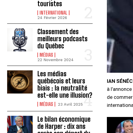
touristes
INTERNATIONAL
24 Février 2026
Classement des
meilleurs podcasts
du Québec
MÉDIAS
22 Novembre 2024
Les médias
québécois et leurs
IAN SÉNÉ
biais : la neutralité
à l’annonce
est-elle une illusion?
de commerces
MÉDIAS
internation
23 Avril 2025
Le bilan économique
de Harper : dix ans