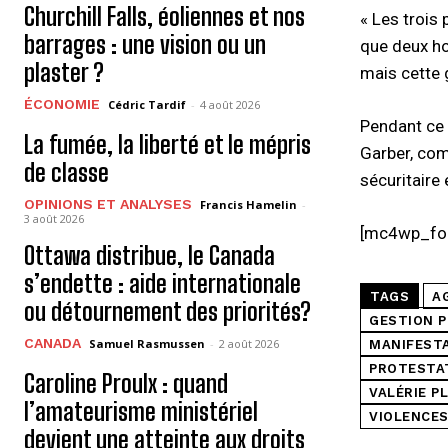
Churchill Falls, éoliennes et nos
« Les trois
barrages : une vision ou un
que deux ho
plaster ?
mais cette 
ÉCONOMIE
Cédric Tardif
-
4 août 2026
Pendant ce 
La fumée, la liberté et le mépris
Garber, com
de classe
sécuritaire
OPINIONS ET ANALYSES
Francis Hamelin
-
3 août 2026
[mc4wp_fo
Ottawa distribue, le Canada
s’endette : aide internationale
TAGS
A
ou détournement des priorités?
GESTION P
CANADA
Samuel Rasmussen
-
2 août 2026
MANIFESTA
PROTESTA
Caroline Proulx : quand
VALÉRIE P
l’amateurisme ministériel
VIOLENCE
devient une atteinte aux droits