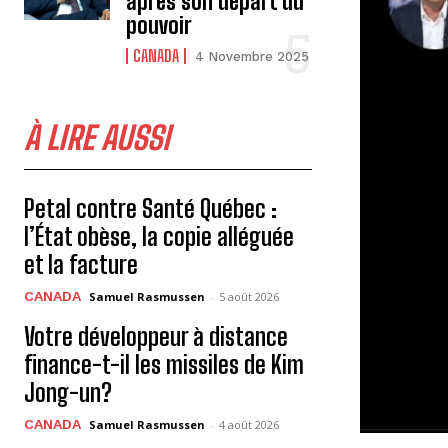
après son départ du
pouvoir
CANADA
4 Novembre 2025
À LIRE AUSSI
Petal contre Santé Québec :
l’État obèse, la copie alléguée
et la facture
CANADA
Samuel Rasmussen
-
5 août 2026
Votre développeur à distance
finance-t-il les missiles de Kim
Jong-un?
CANADA
Samuel Rasmussen
-
4 août 2026