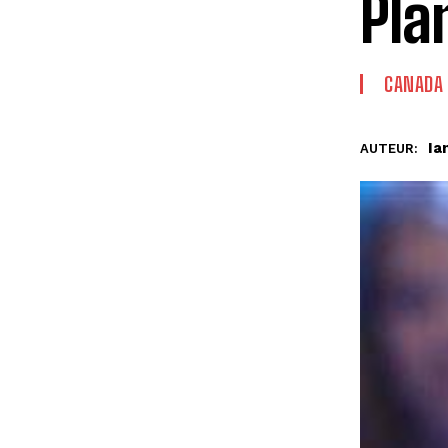
Pla
CANADA
Ia
AUTEUR: