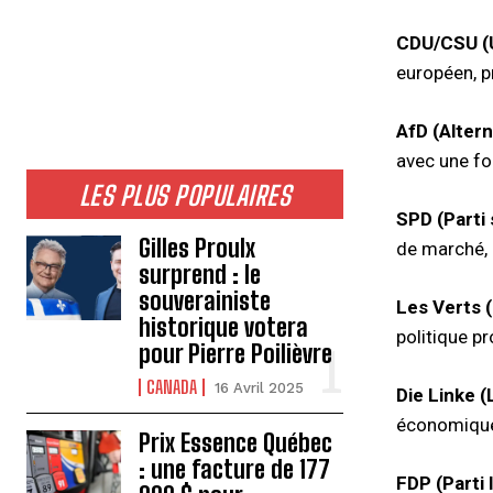
CDU/CSU (U
européen, p
AfD (Alter
avec une for
LES PLUS POPULAIRES
SPD (Parti
Gilles Proulx
de marché, 
surprend : le
souverainiste
Les Verts 
historique votera
politique p
pour Pierre Poilièvre
CANADA
16 Avril 2025
Die Linke 
économique,
Prix Essence Québec
: une facture de 177
FDP (Parti