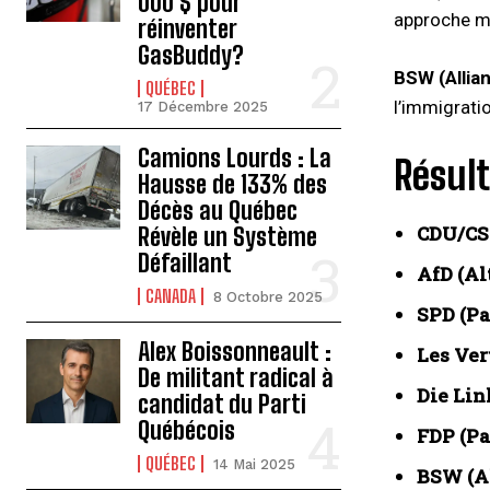
000 $ pour
approche mo
réinventer
GasBuddy?
BSW (Allia
QUÉBEC
l’immigrati
17 Décembre 2025
Camions Lourds : La
Résult
Hausse de 133% des
Décès au Québec
CDU/C
Révèle un Système
Défaillant
AfD (Al
CANADA
8 Octobre 2025
SPD (Pa
Alex Boissonneault :
Les Ver
De militant radical à
Die Lin
candidat du Parti
Québécois
FDP (Pa
QUÉBEC
14 Mai 2025
BSW (A