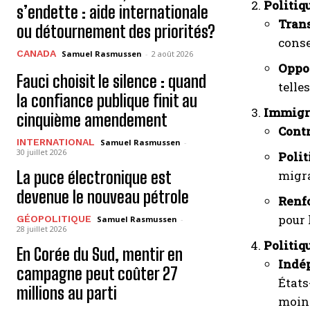
Politiq
s’endette : aide internationale
Tran
ou détournement des priorités?
conse
CANADA
Samuel Rasmussen
-
2 août 2026
Oppos
Fauci choisit le silence : quand
telle
la confiance publique finit au
Immigra
cinquième amendement
Contr
INTERNATIONAL
Samuel Rasmussen
-
30 juillet 2026
Polit
La puce électronique est
migra
devenue le nouveau pétrole
Renfo
pour 
GÉOPOLITIQUE
Samuel Rasmussen
-
28 juillet 2026
Politiq
En Corée du Sud, mentir en
Indé
campagne peut coûter 27
États
millions au parti
moins