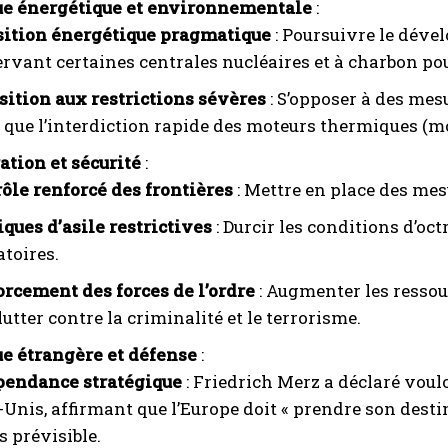
ue énergétique et environnementale
:
sition énergétique pragmatique
: Poursuivre le déve
rvant certaines centrales nucléaires et à charbon pou
ition aux restrictions sévères
: S’opposer à des mes
s que l’interdiction rapide des moteurs thermiques (m
tion et sécurité
:
ôle renforcé des frontières
: Mettre en place des mesu
iques d’asile restrictives
: Durcir les conditions d’oct
toires.
rcement des forces de l’ordre
: Augmenter les ressour
lutter contre la criminalité et le terrorisme.
ue étrangère et défense
:
pendance stratégique
: Friedrich Merz a déclaré voulo
-Unis, affirmant que l’Europe doit « prendre son dest
 prévisible.