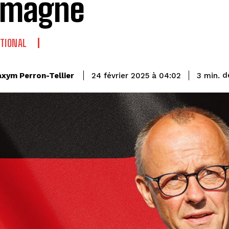
emagne
TIONAL
d
xym Perron-Tellier
3
min.
24 février 2025 à 04:02