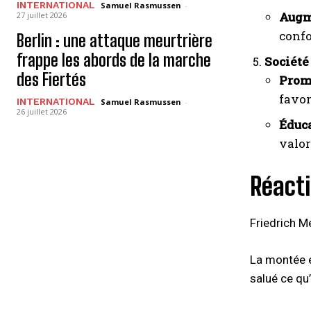
INTERNATIONAL
Samuel Rasmussen
-
Augm
27 juillet 2026
conf
Berlin : une attaque meurtrière
frappe les abords de la marche
Société
des Fiertés
Promo
favor
INTERNATIONAL
Samuel Rasmussen
-
26 juillet 2026
Éduc
valor
Réacti
Friedrich M
La montée e
salué ce qu’