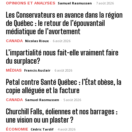
OPINIONS ET ANALYSES
Samuel Rasmussen
-
7 août 2026
Les Conservateurs en avance dans la région
de Québec : le retour de l’épouvantail
médiatique de l’avortement
CANADA
Nicolas Rioux
-
6 août 2026
L’impartialité nous fait-elle vraiment faire
du surplace?
MÉDIAS
Francis Auclair
-
6 août 2026
Petal contre Santé Québec : l’État obèse, la
copie alléguée et la facture
CANADA
Samuel Rasmussen
-
5 août 2026
Churchill Falls, éoliennes et nos barrages :
une vision ou un plaster ?
ÉCONOMIE
Cédric Tardif
-
4 août 2026