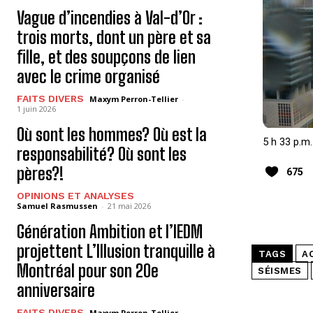
Vague d’incendies à Val-d’Or :
trois morts, dont un père et sa
fille, et des soupçons de lien
avec le crime organisé
FAITS DIVERS
Maxym Perron-Tellier
-
1 juin 2026
Où sont les hommes? Où est la
5 h 33 p.m.
responsabilité? Où sont les
pères?!
675
OPINIONS ET ANALYSES
Samuel Rasmussen
-
21 mai 2026
Génération Ambition et l’IEDM
projettent L’Illusion tranquille à
TAGS
A
Montréal pour son 20e
SÉISMES
anniversaire
FAITS DIVERS
Maxym Perron-Tellier
-