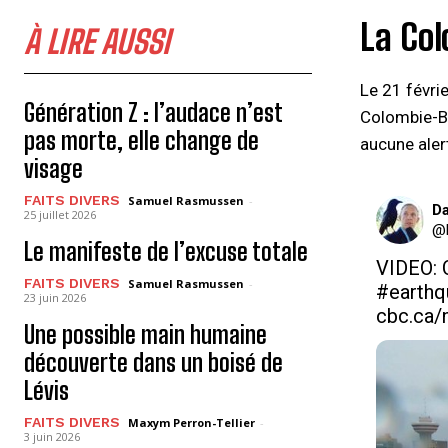
La Co
À LIRE AUSSI
Le 21 févri
Génération Z : l’audace n’est
Colombie-Br
pas morte, elle change de
aucune aler
visage
FAITS DIVERS
Samuel Rasmussen
-
Da
25 juillet 2026
@D
Le manifeste de l’excuse totale
FAITS DIVERS
Samuel Rasmussen
-
#earthq
23 juin 2026
cbc.ca/
Une possible main humaine
découverte dans un boisé de
Lévis
FAITS DIVERS
Maxym Perron-Tellier
-
3 juin 2026