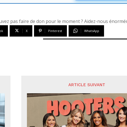
vez pas faire de don pour le moment ? Aidez-nous énorméme
ok
X
Pinterest
WhatsApp
ARTICLE SUIVANT