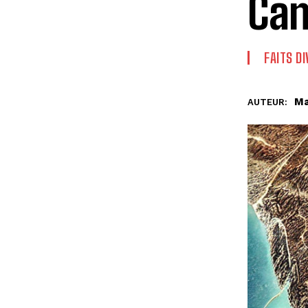
Ca
FAITS D
Ma
AUTEUR: