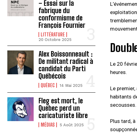
– Essai sur la
L’événement
fabrique du
exploitatio
conformisme de
tremblement
François Fournier
mouvement
LITTÉRATURE
20 Octobre 2025
Doubl
Alex Boissonneault :
De militant radical à
Le 20 févri
candidat du Parti
heures.
Québécois
QUÉBEC
14 Mai 2025
Le premier,
habitants d
Fleg est mort, le
secousses. 
Québec perd un
caricaturiste libre
Plus tard, 
MÉDIAS
5 Août 2025
soupçonnée d