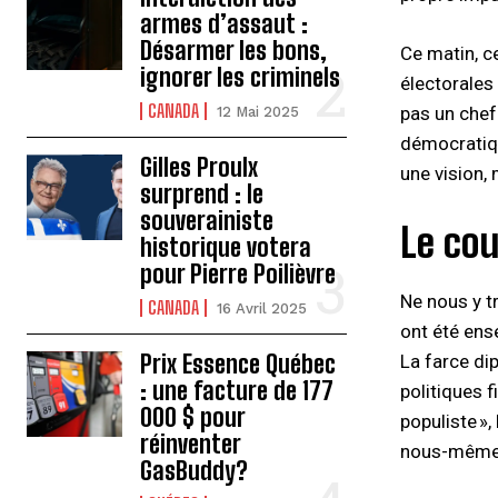
armes d’assaut :
Désarmer les bons,
Ce matin, c
ignorer les criminels
électorales
CANADA
pas un chef 
12 Mai 2025
démocratiqu
Gilles Proulx
une vision,
surprend : le
souverainiste
Le co
historique votera
pour Pierre Poilièvre
Ne nous y t
CANADA
16 Avril 2025
ont été ens
Prix Essence Québec
La farce di
: une facture de 177
politiques 
000 $ pour
populiste »,
réinventer
nous-mêmes
GasBuddy?