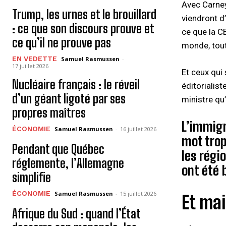
Avec Carney
Trump, les urnes et le brouillard
viendront d
: ce que son discours prouve et
ce que la CB
ce qu’il ne prouve pas
monde, tout
EN VEDETTE
Samuel Rasmussen
-
17 juillet 2026
Et ceux qui
Nucléaire français : le réveil
éditorialis
d’un géant ligoté par ses
ministre qu’
propres maîtres
L’immigr
ÉCONOMIE
Samuel Rasmussen
-
16 juillet 2026
mot trop
Pendant que Québec
les régi
réglemente, l’Allemagne
ont été 
simplifie
ÉCONOMIE
Samuel Rasmussen
-
15 juillet 2026
Et ma
Afrique du Sud : quand l’État