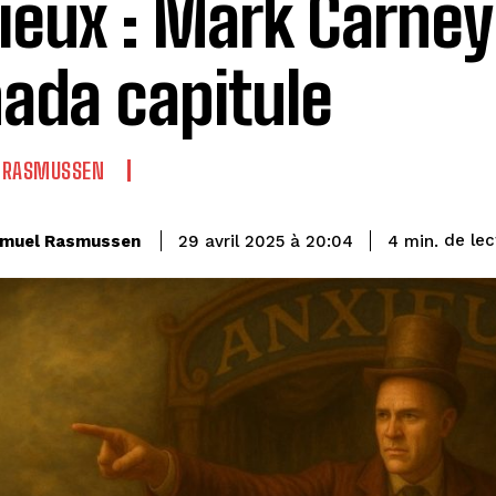
ieux : Mark Carney 
ada capitule
 RASMUSSEN
de lec
muel Rasmussen
4
min.
29 avril 2025 à 20:04