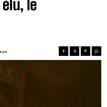
élu, le
ture