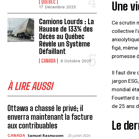
QUÉBEC
Une vi
17 Décembre 2025
Camions Lourds : La
Ce scrutin 
Hausse de 133% des
collective 
Décès au Québec
anxiolytique
Révèle un Système
figé, même 
Défaillant
promesse de
CANADA
8 Octobre 2025
Il faut dire
jargon ESG,
À LIRE AUSSI
mondial étab
Fouettard s
de 25 ans d
Ottawa a chassé le privé; il
enverra maintenant la facture
Le der
aux contribuables
CANADA
Samuel Rasmussen
-
20 juillet 2026