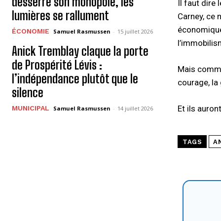
desserre son monopole, les
Il faut dire
lumières se rallument
Carney, ce 
économique y
ÉCONOMIE
Samuel Rasmussen
-
15 juillet 2026
l’immobilism
Anick Tremblay claque la porte
de Prospérité Lévis :
Mais comme 
l’indépendance plutôt que le
courage, la 
silence
Et ils auron
MUNICIPAL
Samuel Rasmussen
-
14 juillet 2026
TAGS
A