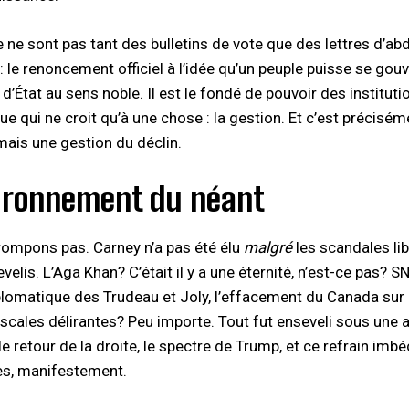
e ne sont pas tant des bulletins de vote que des lettres d’ab
 : le renoncement officiel à l’idée qu’un peuple puisse se gou
d’État au sens noble. Il est le fondé de pouvoir des institutio
e qui ne croit qu’à une chose : la gestion. Et c’est précisém
 mais une gestion du déclin.
uronnement du néant
rompons pas. Carney n’a pas été élu
malgré
les scandales li
evelis. L’Aga Khan? C’était il y a une éternité, n’est-ce pas
plomatique des Trudeau et Joly, l’effacement du Canada sur 
fiscales délirantes? Peu importe. Tout fut enseveli sous une
 le retour de la droite, le spectre de Trump, et ce refrain im
, manifestement.