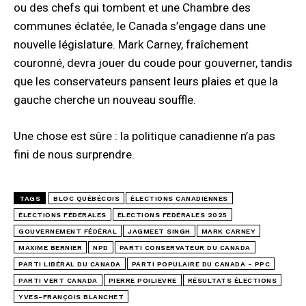
ou des chefs qui tombent et une Chambre des
communes éclatée, le Canada s’engage dans une
nouvelle législature. Mark Carney, fraîchement
couronné, devra jouer du coude pour gouverner, tandis
que les conservateurs pansent leurs plaies et que la
gauche cherche un nouveau souffle.
Une chose est sûre : la politique canadienne n’a pas
fini de nous surprendre.
TAGS
BLOC QUÉBÉCOIS
ÉLECTIONS CANADIENNES
ÉLECTIONS FÉDÉRALES
ÉLECTIONS FÉDÉRALES 2025
GOUVERNEMENT FÉDÉRAL
JAGMEET SINGH
MARK CARNEY
MAXIME BERNIER
NPD
PARTI CONSERVATEUR DU CANADA
PARTI LIBÉRAL DU CANADA
PARTI POPULAIRE DU CANADA - PPC
PARTI VERT CANADA
PIERRE POILIEVRE
RÉSULTATS ÉLECTIONS
YVES-FRANÇOIS BLANCHET